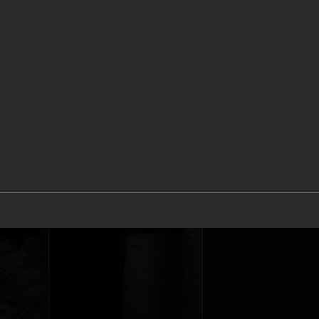
空投美
任君挑
性感尤物零距
联手知名经纪
00万
取款无上限