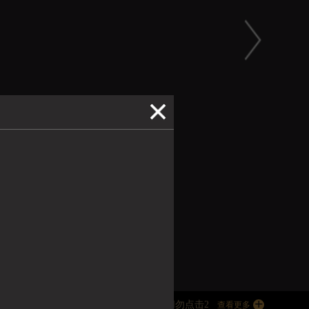
赛事
即游戏
风控 会转账时会出现延时24小时到账 ,切勿点击24小时到帐 以免造
查看更多